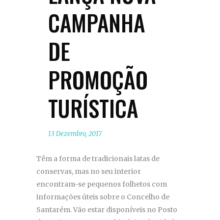
CAMPANHA
DE
PROMOÇÃO
TURÍSTICA
13 Dezembro, 2017
Têm a forma de tradicionais latas de
conservas, mas no seu interior
encontram-se pequenos folhetos com
informações úteis sobre o Concelho de
Santarém. Vão estar disponíveis no Posto